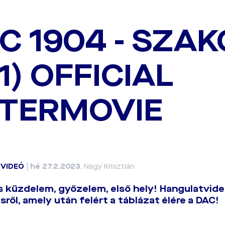
C 1904 - SZA
:1) OFFICIAL
TERMOVIE
|
VIDEÓ
|
hé 27.2.2023
, Nagy Krisztián
 küzdelem, győzelem, első hely! Hangulatvideó
ről, amely után felért a táblázat élére a DAC!