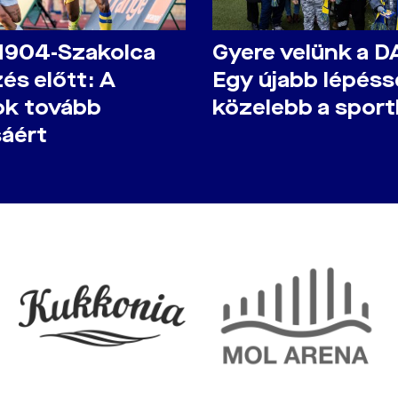
1904-Szakolca
Gyere velünk a D
és előtt: A
Egy újabb lépéss
ok tovább
közelebb a spor
sáért