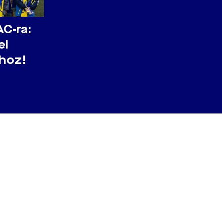
AC-ra:
el
thoz!