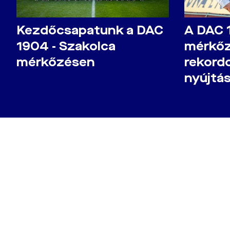
Kezdőcsapatunk a DAC
A DAC 
1904 - Szakolca
mérkőz
mérkőzésen
rekord
nyújtá