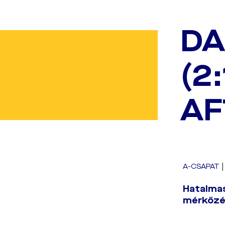
DA
(2
AF
A-CSAPAT
Hatalmas
mérkőzés