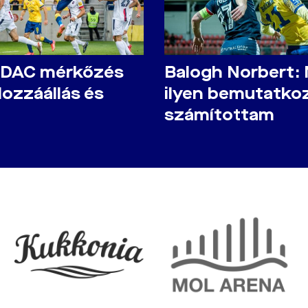
-DAC mérkőzés
Balogh Norbert:
Hozzáállás és
ilyen bemutatko
számítottam