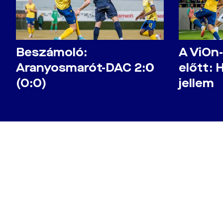
Beszámoló:
A ViOn
Aranyosmarót-DAC 2:0
előtt: 
(0:0)
jellem