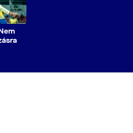
 Nem
zásra