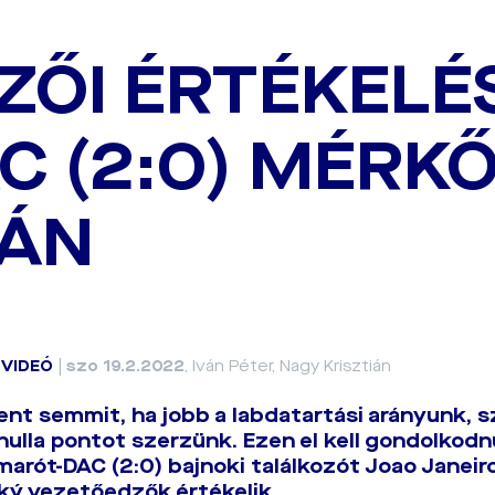
ZŐI ÉRTÉKELÉS
C (2:0) MÉRK
ÁN
|
VIDEÓ
|
szo 19.2.2022
, Iván Péter, Nagy Krisztián
ent semmit, ha jobb a labdatartási arányunk, 
nulla pontot szerzünk. Ezen el kell gondolkodn
arót-DAC (2:0) bajnoki találkozót Joao Janeir
ý vezetőedzők értékelik.