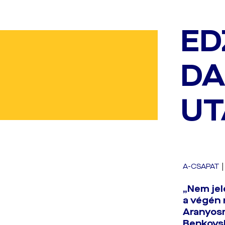
ED
DA
UT
A-CSAPAT
„Nem jel
a végén 
Aranyosm
Benkovsk