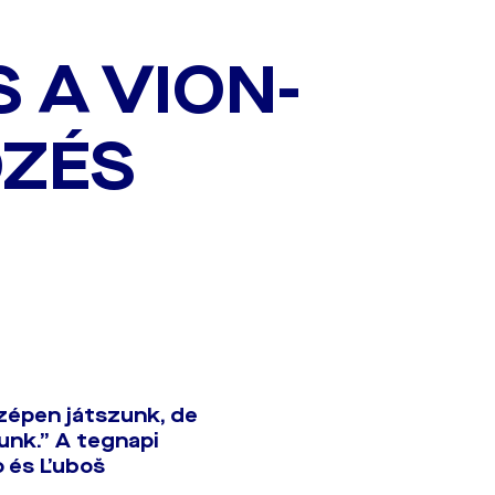
 A VION-
ŐZÉS
szépen játszunk, de
unk.” A tegnapi
o és Ľuboš