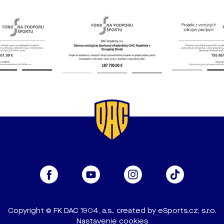
Copyright © FK DAC 1904, a.s., created by
eSports.cz, s.r.o.
Nastavenie cookies