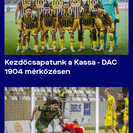
Kezdőcsapatunk a Kassa - DAC
1904 mérkőzésen