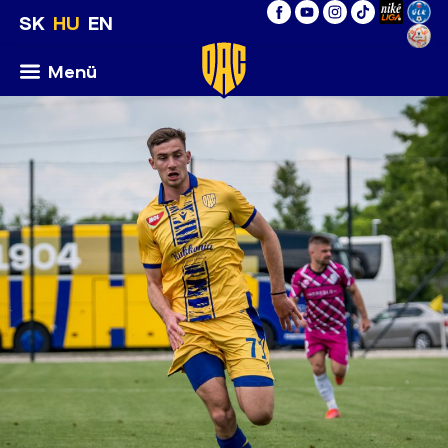
SK
HU
EN
Menü