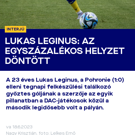
INTERJÚ
LUKAS LEGINUS: AZ
EGYSZÁZALÉKOS HELYZET
DÖNTÖTT
A 23 éves Lukas Leginus, a Pohronie (1:0)
elleni tegnapi felkészülési találkozó
győztes góljának a szerzője az egyik
pillanatban a DAC-játékosok közül a
második legidősebb volt a pályán.
va 18.6.2023
Nagy Krisztián, foto: Lelkes Ernő