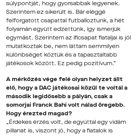
súlypontját, hogy gyorsabbak legyenek.
Szerintem ez sikerült is. Bár eléggé
felforgatott csapattal futballoztunk, a hét
folyamán együtt edzettünk, így ismerjük
egymást. Szerintem az ificsapat fiataljai is jól
mutatkoztak be, nem láttam semmilyen
különbséget köztük és a tapasztaltabb
játékosok között. Ez pedig pozitívum.”
A mérkőzés vége felé olyan helyzet állt
elő, hogy a DAC játékosai közül te voltál a
második legidősebb a pályán, csak a
somorjai Franck Bahi volt nálad öregebb.
Hogy érezted magad?
„Érdekes érzés volt, de egyúttal egy vidám
pillanat is, viszont jó, hogy a fiatalok is