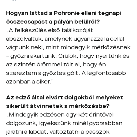
Hogyan láttad a Pohronie elleni tegnapi
összecsapást a pályán belülről?
„A felkészülés első találkozóját
abszolváltuk, amelynek ugyanazzal a céllal
vágtunk neki, mint mindegyik mérkőzésnek
– győzni akartunk. Örülök, hogy nyertünk és
az szintén örömmel tölt el, hogy én
szereztem a győztes gólt. A legfontosabb
azonban a siker.”
Az edző által elvárt dolgokból melyeket
sikerült átvinnetek a mérkőzésbe?
„Mindegyik edzésen egy-két érintővel
dolgozunk, igyekszünk minél gyorsabban
járatni a labdát, változtatni a passzok