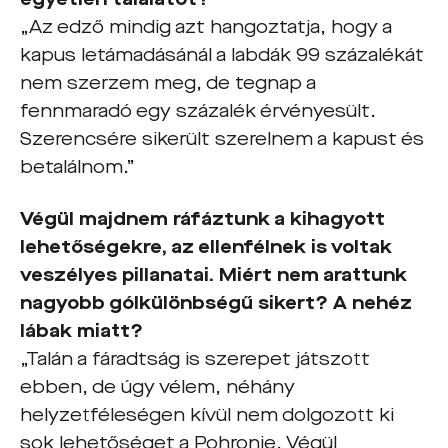
„Az edző mindig azt hangoztatja, hogy a
kapus letámadásánál a labdák 99 százalékát
nem szerzem meg, de tegnap a
fennmaradó egy százalék érvényesült.
Szerencsére sikerült szerelnem a kapust és
betalálnom.”
Végül majdnem ráfáztunk a kihagyott
lehetőségekre, az ellenfélnek is voltak
veszélyes pillanatai. Miért nem arattunk
nagyobb gólkülönbségű sikert? A nehéz
lábak miatt?
„Talán a fáradtság is szerepet játszott
ebben, de úgy vélem, néhány
helyzetféleségen kívül nem dolgozott ki
sok lehetőséget a Pohronie. Végül