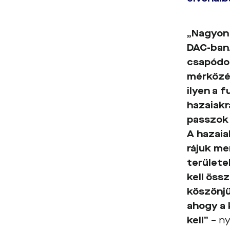
„Nagyon
DAC-ban.
csapódot
mérkőzés
ilyen a 
hazaiakr
passzok 
A hazaia
rájuk me
területe
kell öss
köszönjü
ahogy a 
kell”
– ny