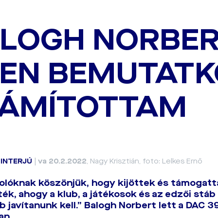
LOGH NORBER
YEN BEMUTAT
ÁMÍTOTTAM
|
INTERJÚ
|
va 20.2.2022
, Nagy Krisztián, foto: Lelkes Ernő
olóknak köszönjük, hogy kijöttek és támogat
ék, ahogy a klub, a játékosok és az edzői stáb
 javítanunk kell.” Balogh Norbert lett a DAC 39
an.