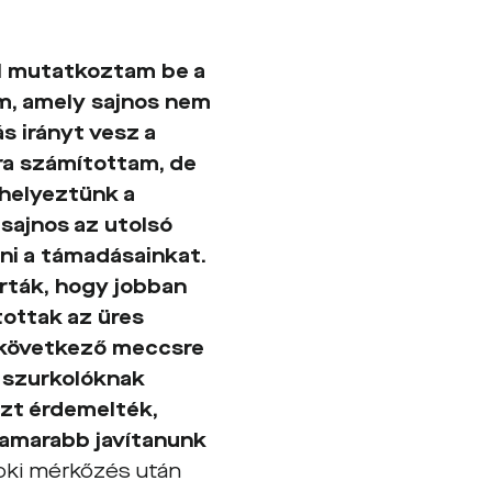
l mutatkoztam be a
em, amely sajnos nem
s irányt vesz a
ra számítottam, de
 helyeztünk a
 sajnos az utolsó
ni a támadásainkat.
árták, hogy jobban
tottak az üres
 a következő meccsre
A szurkolóknak
ezt érdemelték,
 hamarabb javítanunk
noki mérkőzés után