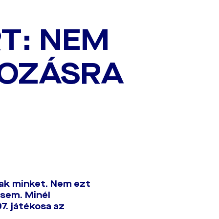
T: NEM
KOZÁSRA
tak minket. Nem ezt
 sem. Minél
7. játékosa az