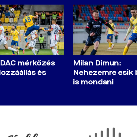
-DAC mérkőzés
Milan Dimun:
Hozzáállás és
Nehezemre esik 
is mondani