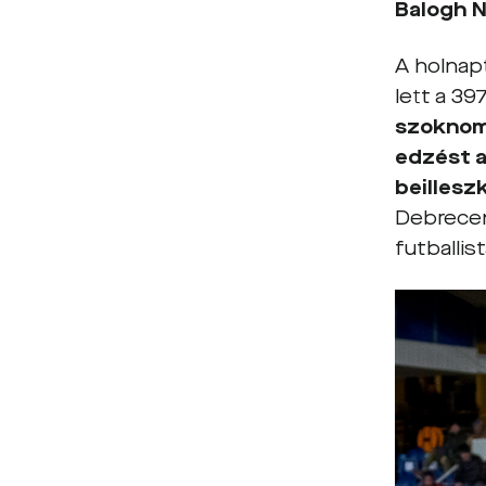
Balogh 
A holnapt
lett a 39
szoknom 
edzést a
beillesz
Debrecen
futballist