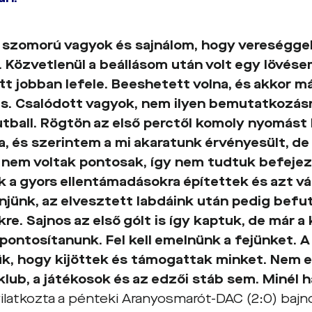
 szomorú vagyok és sajnálom, hogy vereségge
 Közvetlenül a beállásom után volt egy lövés
t jobban lefele. Beeshetett volna, és akkor má
. Csalódott vagyok, nem ilyen bemutatkozás
futball. Rögtön az első perctől komoly nyomást
a, és szerintem a mi akaratunk érvényesült, de
nem voltak pontosak, így nem tudtuk befejez
k a gyors ellentámadásokra építettek és azt v
njünk, az elvesztett labdáink után pedig befu
kre. Sajnos az első gólt is így kaptuk, de már
zpontosítanunk. Fel kell emelnünk a fejünket. 
k, hogy kijöttek és támogattak minket. Nem 
klub, a játékosok és az edzői stáb sem. Minél
ilatkozta a pénteki Aranyosmarót-DAC (2:0) baj