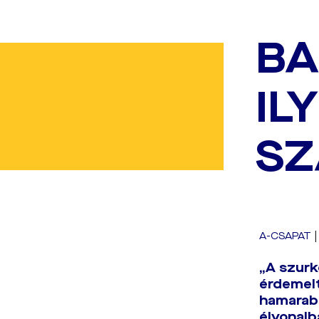
BA
IL
SZ
A-CSAPAT
„A szurk
érdemelt
hamarabb
élvonalb