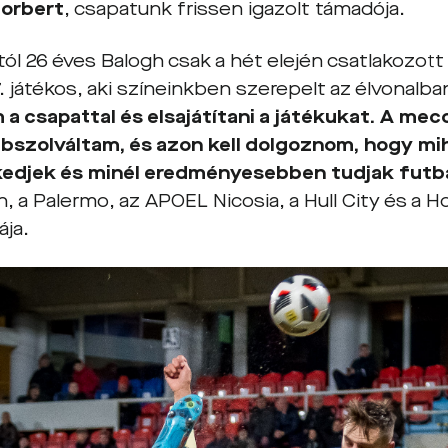
Norbert
, csapatunk frissen igazolt támadója.
ól 26 éves Balogh csak a hét elején csatlakozott
7. játékos, aki színeinkben szerepelt az élvonalba
a csapattal és elsajátítani a játékukat. A me
bszolváltam, és azon kell dolgoznom, hogy m
kedjek és minél eredményesebben tudjak futb
, a Palermo, az APOEL Nicosia, a Hull City és a H
ája.