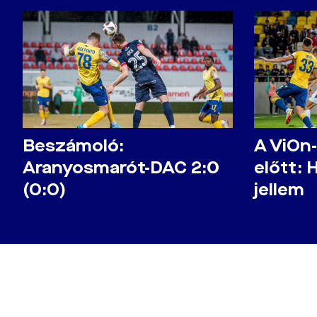
Beszámoló:
A ViOn
Aranyosmarót-DAC 2:0
előtt: 
(0:0)
jellem