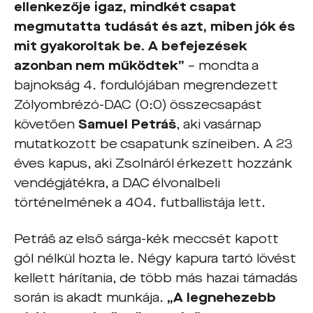
ellenkezője igaz, mindkét csapat
megmutatta tudását és azt, miben jók és
mit gyakoroltak be. A befejezések
azonban nem működtek”
– mondta a
bajnokság 4. fordulójában megrendezett
Zólyombrézó-DAC (0:0) összecsapást
követően
Samuel Petrá
š
, aki vasárnap
mutatkozott be csapatunk színeiben. A 23
éves kapus, aki Zsolnáról érkezett hozzánk
vendégjátékra, a DAC élvonalbeli
történelmének a 404. futballistája lett.
Petráš az első sárga-kék meccsét kapott
gól nélkül hozta le. Négy kapura tartó lövést
kellett hárítania, de több más hazai támadás
során is akadt munkája.
„A legnehezebb