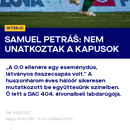
INTERJÚ
SAMUEL PETRÁŠ: NEM
UNATKOZTAK A KAPUSOK
„A 0:0 ellenére egy eseménydús,
látványos összecsapás volt.” A
huszonhárom éves hálóőr sikeresen
mutatkozott be együttesünk színeiben.
Ő lett a DAC 404. élvonalbeli labdarúgója.
hé 8.8.2022
Nagy Krisztián, foto: Lelkes Ernő