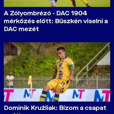
A Zólyombrézó - DAC 1904
mérkőzés előtt: Büszkén viselni a
DAC mezét
Dominik Kružliak: Bízom a csapat