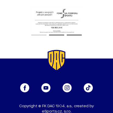
Copyright © FK DAC 1904, a.s., created by
eSports.cz, s.r.o.