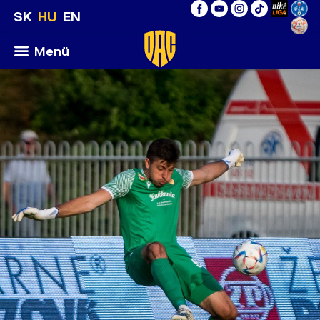
SK
HU
EN
Menü