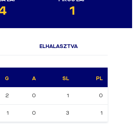
4
1
ELHALASZTVA
G
A
SL
PL
2
0
1
0
1
0
3
1