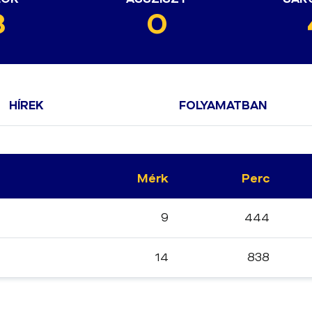
3
0
HÍREK
FOLYAMATBAN
Mérk
Perc
9
444
14
838