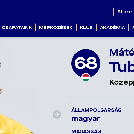
Store
CSAPATAINK
MÉRKŐZÉSEK
KLUB
AKADÉMIA
Mát
68
Tub
Közép
ÁLLAMPOLGÁRSÁG
magyar
MAGASSÁG