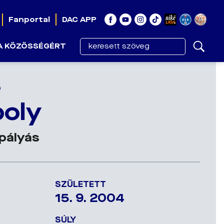
Fanportal
DAC APP
A KÖZÖSSÉGÉRT
é
oly
pályás
SZÜLETETT
15. 9. 2004
SÚLY