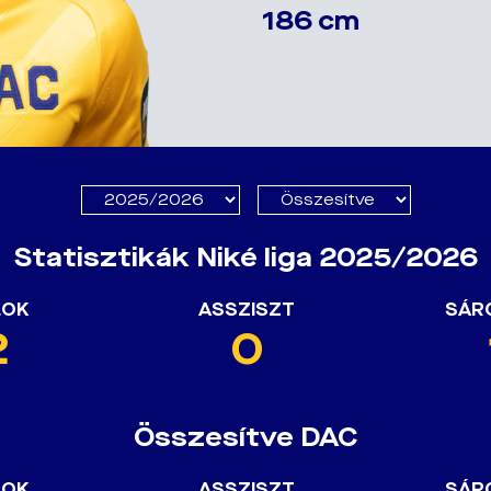
186 cm
Statisztikák Niké liga 2025/2026
LOK
ASSZISZT
SÁR
2
0
Összesítve DAC
LOK
ASSZISZT
SÁR