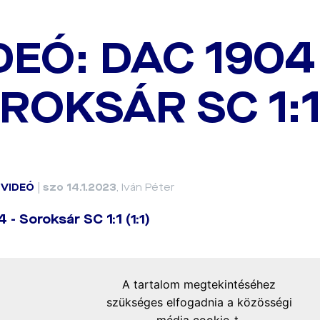
DEÓ: DAC 1904 
ROKSÁR SC 1:1 
|
VIDEÓ
|
szo 14.1.2023
, Iván Péter
- Soroksár SC 1:1 (1:1)