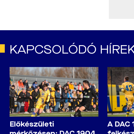
KAPCSOLÓDÓ HÍRE
Előkészületi
A DAC 
mérkőzésen: DAC 1904
felkés