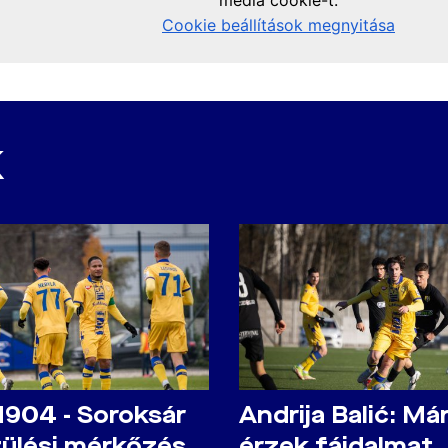
K
1904 - Soroksár
Andrija Balić: M
zülési mérkőzés
érzek fájdalmat