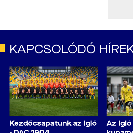
KAPCSOLÓDÓ HÍRE
Kezdőcsapatunk az Igló
Az Igló
- DAC 1904
kupamé