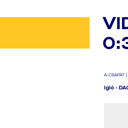
VI
0:
A-CSAPAT
Igló - D