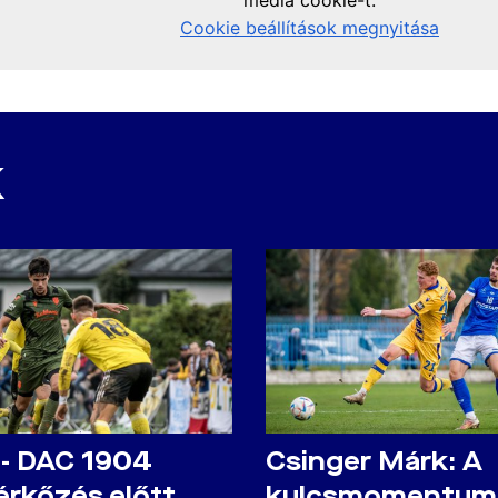
K
 - DAC 1904
Csinger Márk: A
rkőzés előtt
kulcsmomentum