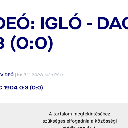
DEÓ: IGLÓ - DA
3 (0:0)
|
VIDEÓ
|
ke 7.11.2023
, Iván Péter
AC 1904 0:3 (0:0)