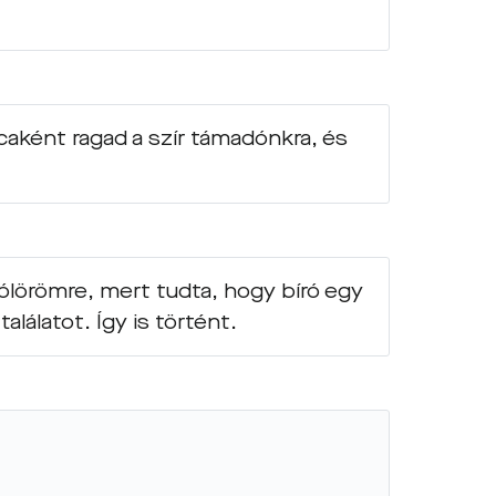
aként ragad a szír támadónkra, és
gólörömre, mert tudta, hogy bíró egy
lálatot. Így is történt.