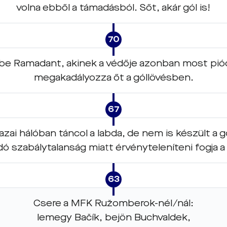
volna ebből a támadásból. Sőt, akár gól is!
70
e Ramadant, akinek a védője azonban most pióc
megakadályozza őt a góllövésben.
67
zai hálóban táncol a labda, de nem is készült a 
ó szabálytalanság miatt érvényteleníteni fogja a ta
63
Csere a MFK Ružomberok-nél/nál:
lemegy Bačík, bejön Buchvaldek,