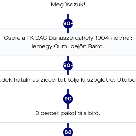
Megússzuk!
90+1
Csere a FK DAC Dunaszerdahely 1904-nél/nál:
lemegy Ouro, bejön Barro.
90+1
dek hatalmas ziccertét tolja ki szögletre. Utolsó
90
3 percet pakol rá a bíró.
88