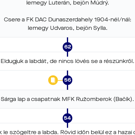
lemegy Luterán, bejön Múdrý.
Csere a FK DAC Dunaszerdahely 1904-nél/nál:
lemegy Udvaros, bejön Sylla.
62
Eldugjuk a labdát, de nincs lövés se a részünkről.
56
Sárga lap a csapatnak MFK Ružomberok (Bačík).
54
k le szögeltre a labda. Rövid időn belül ez a haz