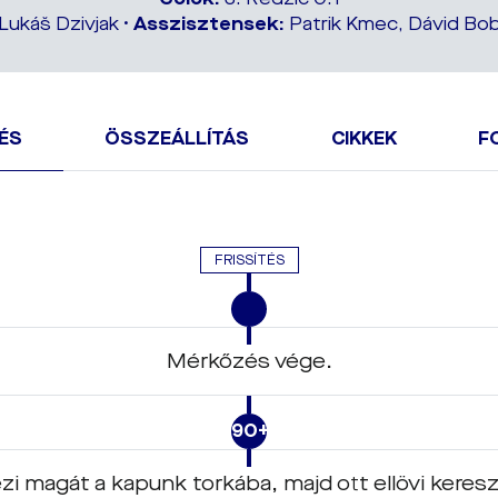
Lukáš Dzivjak •
Asszisztensek:
Patrik Kmec, Dávid Bo
ÉS
ÖSSZEÁLLÍTÁS
CIKKEK
F
FRISSÍTÉS
Mérkőzés vége.
90+3
zi magát a kapunk torkába, majd ott ellövi keres