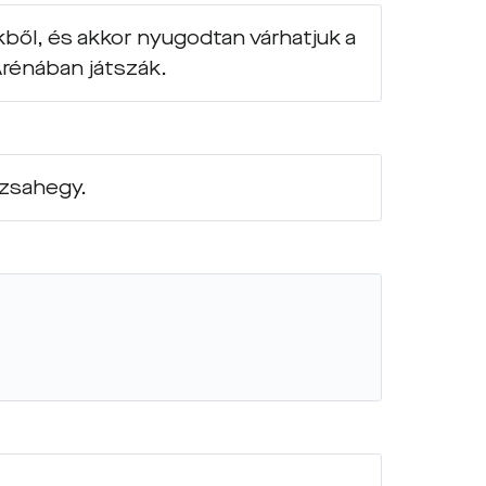
ől, és akkor nyugodtan várhatjuk a
Arénában játszák.
ózsahegy.