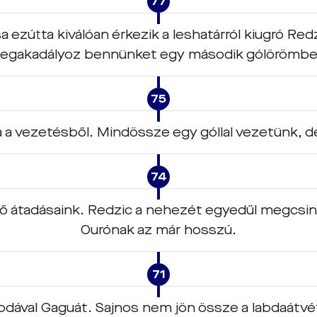
77
zútta kiválóan érkezik a leshatárról kiugró Redzic
egakadályoz bennünket egy második gólörömbe
75
 a vezetésből. Mindössze egy góllal vezetünk, 
74
 átadásaink. Redzic a nehezét egyedűl megcsinál
Ourónak az már hosszú.
71
abdával Gaguát. Sajnos nem jön össze a labdaátvé