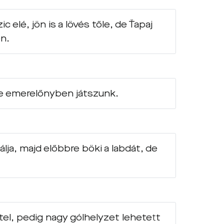
 elé, jön is a lövés tőle, de Ťapaj
n.
de emerelőnyben játszunk.
ja, majd előbbre böki a labdát, de
tel, pedig nagy gólhelyzet lehetett