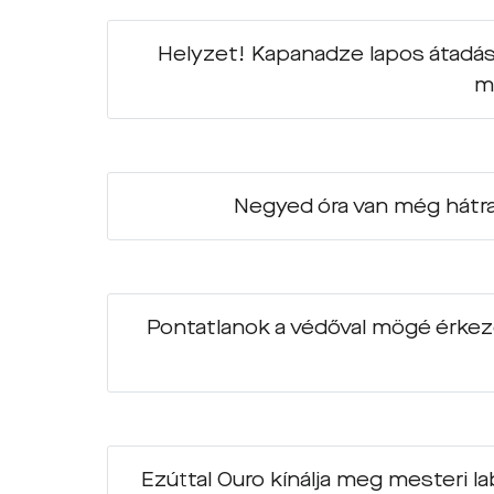
Helyzet! Kapanadze lapos átadása e
m
Negyed óra van még hátra
Pontatlanok a védőval mögé érkező
Ezúttal Ouro kínálja meg mesteri l