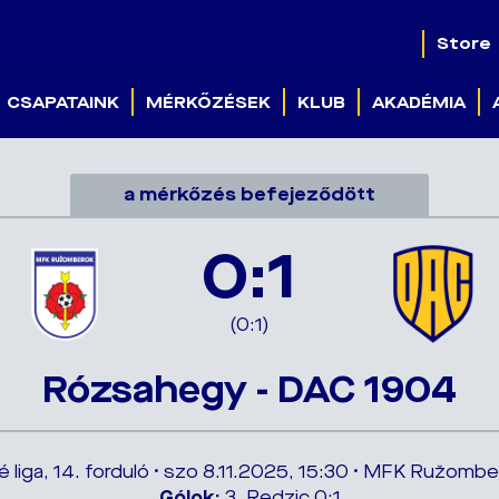
Store
CSAPATAINK
MÉRKŐZÉSEK
KLUB
AKADÉMIA
a mérkőzés befejeződött
0:1
(0:1)
Rózsahegy - DAC 1904
é liga, 14. forduló • szo 8.11.2025, 15:30 • MFK Ružomb
Gólok:
3. Redzic 0:1