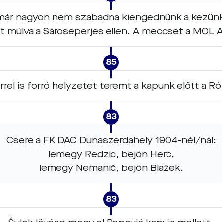
már nagyon nem szabadna kiengednünk a kezünkb
ét múlva a Sároseperjes ellen. A meccset a MOL 
85
rel is forró helyzetet teremt a kapunk előtt a R
83
Csere a FK DAC Dunaszerdahely 1904-nél/nál:
lemegy Redzic, bejön Herc,
lemegy Nemanič, bejön Blažek.
83