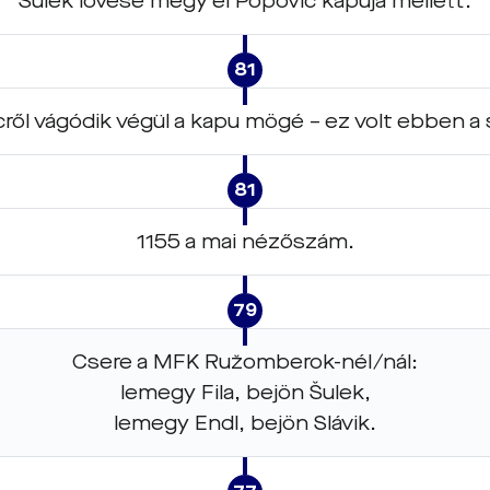
Šulek lövése megy el Popović kapuja mellett.
81
cről vágódik végül a kapu mögé – ez volt ebben a
81
1155 a mai nézőszám.
79
Csere a MFK Ružomberok-nél/nál:
lemegy Fila, bejön Šulek,
lemegy Endl, bejön Slávik.