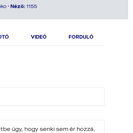
bko •
Néző:
1155
OTÓ
VIDEÓ
FORDULÓ
ztbe úgy, hogy senki sem ér hozzá.