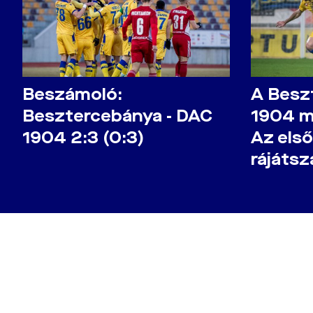
Beszámoló:
A Besz
Besztercebánya - DAC
1904 m
1904 2:3 (0:3)
Az első
rájáts