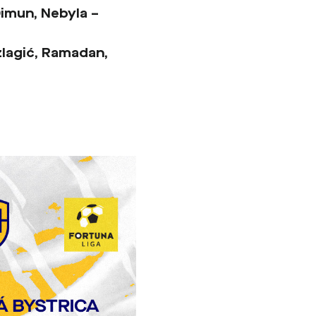
Dimun, Nebyla
–
zlagić, Ramadan,