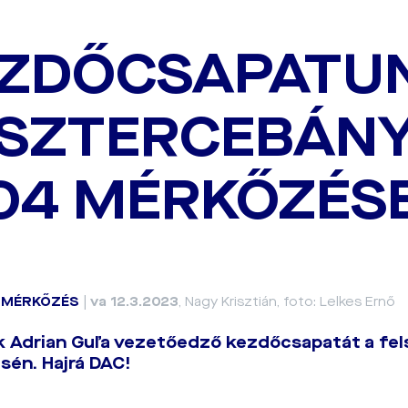
ZDŐCSAPATU
SZTERCEBÁNY
04 MÉRKŐZÉS
|
MÉRKŐZÉS
|
va 12.3.2023
, Nagy Krisztián, foto: Lelkes Ernő
 Adrian Guľa vezetőedző kezdőcsapatát a fel
én. Hajrá DAC!