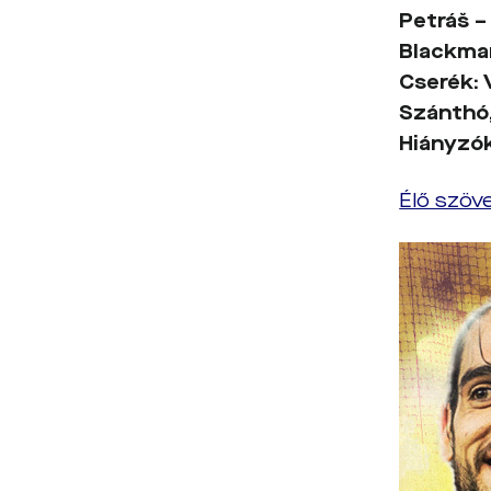
Petráš –
Blackma
Cserék:
Szánthó,
Hiányzó
Élő szöv