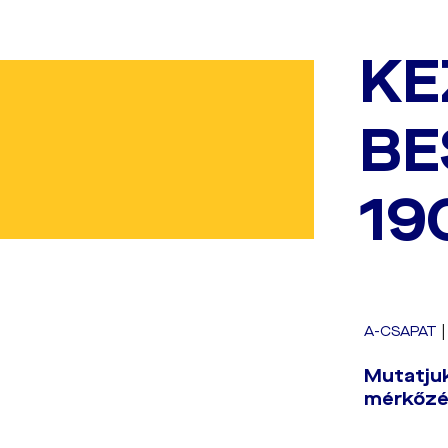
KE
BE
19
A-CSAPAT
Mutatjuk
mérkőzés