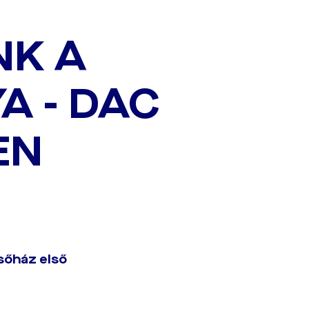
NK A
A - DAC
EN
sőház első