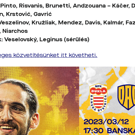
 Pinto, Risvanis, Brunetti, Andzouana –
Káčer, 
n,
Krstović
, Gavrić
Veszelinov,
Kružliak, Mendez,
Davis, Kalmár, Fa
 Niarchos
k:
Veselovský,
Leginus (sérülés)
eges közvetítésünket itt követheti.