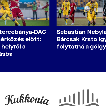
tercebánya-DAC
Sebastian Nebyla
érkőzés előtt:
Bárcsak Krsto íg
 helyről a
folytatná a gólgy
zásba