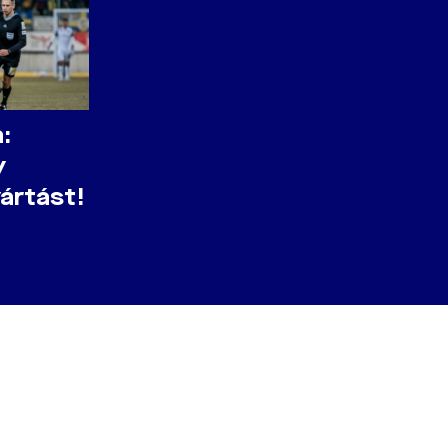
:
y
ártást!