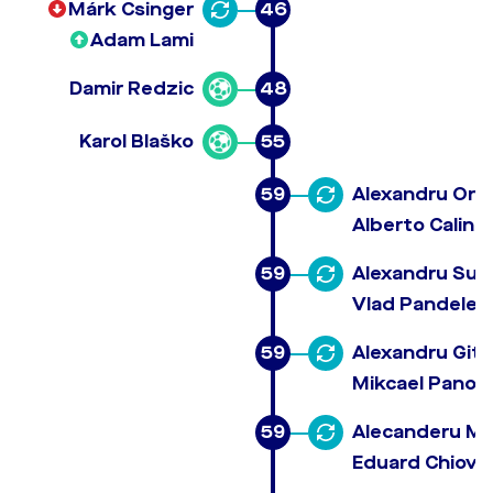
Márk Csinger
46
Adam Lami
Damir Redzic
48
Karol Blaško
55
59
Alexandru Oni
Alberto Calin
59
Alexandru Sut
Vlad Pandele
59
Alexandru Git
Mikcael Panos
59
Alecanderu M
Eduard Chiove