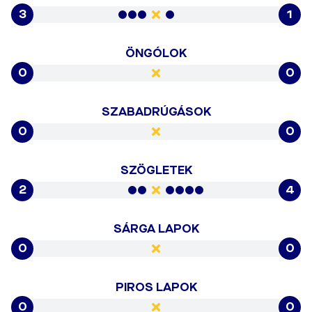
3
1
ÖNGÓLOK
0
0
SZABADRÚGÁSOK
0
0
SZÖGLETEK
2
4
SÁRGA LAPOK
0
0
PIROS LAPOK
0
0