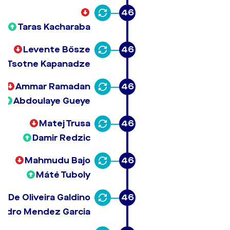
46
Taras Kacharaba
Levente Bősze
46
Tsotne Kapanadze
Ammar Ramadan
46
Abdoulaye Gueye
Matej Trusa
46
Damir Redzic
Mahmudu Bajo
46
Máté Tuboly
 De Oliveira Galdino
46
andro Mendez Garcia