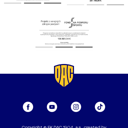
Copyright © FK DAC 1904, a.s., created by