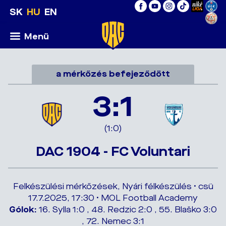
SK
HU
EN
Menü
a mérkőzés befejeződött
3:1
(1:0)
DAC 1904 - FC Voluntari
Felkészülési mérkőzések, Nyári félkészülés • csü
17.7.2025, 17:30 • MOL Football Academy
Gólok:
16. Sylla 1:0 , 48. Redzic 2:0 , 55. Blaško 3:0
, 72. Nemec 3:1