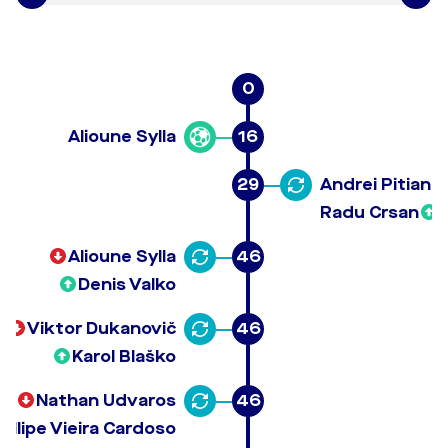
0
Alioune Sylla
16
29
Andrei Pitian
Radu Crsan
Alioune Sylla
46
Denis Valko
Viktor Dukanovič
46
Karol Blaško
Nathan Udvaros
46
Fellipe Vieira Cardoso