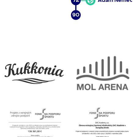
72
Adam Nemec
90