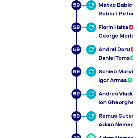
59
Matko Babic
Robert Petcul
59
Florin Haita
George Merloi
59
Andrei Doru
Daniel Toma
59
Schieb Marvin
Igor Armas
59
Andres Vladut
Ion Gheorghe
59
Remus Gutea
Adam Nemec