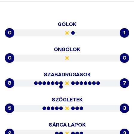
GÓLOK
0
1
ÖNGÓLOK
0
0
SZABADRÚGÁSOK
8
7
SZÖGLETEK
5
3
SÁRGA LAPOK
2
3