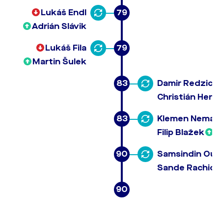
Lukáš Endl
79
Adrián Slávik
Lukáš Fila
79
Martin Šulek
83
Damir Redzic
Christián Herc
83
Klemen Neman
Filip Blažek
90
Samsindin Our
Sande Rachid 
90