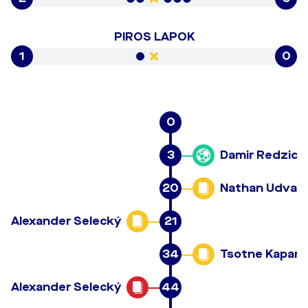
PIROS LAPOK
1
0
0
3
Damir Redzic
20
Nathan Udvar
Alexander Selecký
21
34
Tsotne Kapan
Alexander Selecký
44