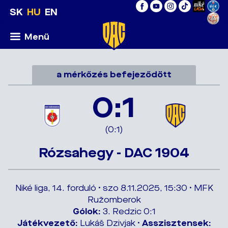
SK
HU
EN
Menü
a mérkőzés befejeződött
0:1
(0:1)
Rózsahegy - DAC 1904
Niké liga, 14. forduló • szo 8.11.2025, 15:30 • MFK
Ružomberok
Gólok:
3. Redzic 0:1
Játékvezető:
Lukáš Dzivjak •
Asszisztensek: