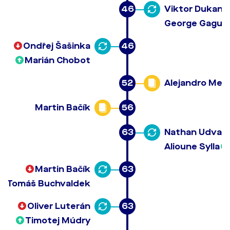
46
Viktor Dukano
George Gagua
Ondřej Šašinka
46
Marián Chobot
52
Alejandro Men
Martin Bačík
56
63
Nathan Udvar
Alioune Sylla
Martin Bačík
63
Tomáš Buchvaldek
Oliver Luterán
63
Timotej Múdry