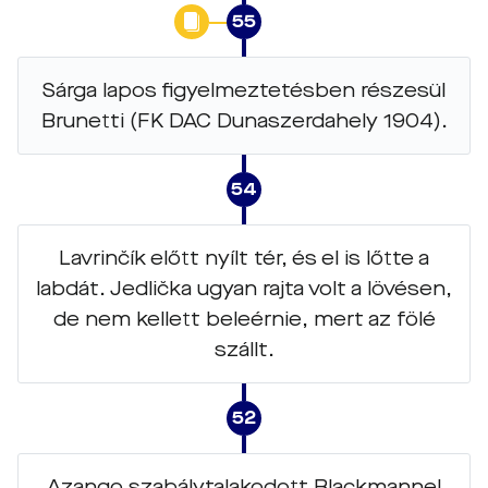
55
Sárga lapos figyelmeztetésben részesül
Brunetti (FK DAC Dunaszerdahely 1904).
54
Lavrinčík előtt nyílt tér, és el is lőtte a
labdát. Jedlička ugyan rajta volt a lövésen,
de nem kellett beleérnie, mert az fölé
szállt.
52
Azango szabálytalakodott Blackmannel