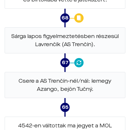
68
Sárga lapos figyelmeztetésben részesül
Lavrenčík (AS Trenčín).
67
Csere a AS Trenčín-nél/nál: lemegy
Azango, bejön Tučný.
65
4542-en váltottak ma jegyet a MOL