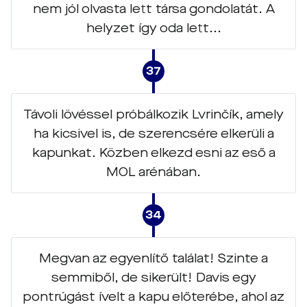
nem jól olvasta lett társa gondolatát. A
helyzet így oda lett...
37
Távoli lövéssel próbálkozik Lvrinčík, amely
ha kicsivel is, de szerencsére elkerüli a
kapunkat. Közben elkezd esni az eső a
MOL arénában.
34
Megvan az egyenlítő találat! Szinte a
semmiből, de sikerült! Davis egy
pontrúgást ívelt a kapu előterébe, ahol az