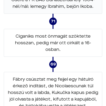
nél/nál: lemegy Ibrahim, bejön Ikoba.
71
Ciganiks most önmagát szöktette
hosszan, pedig már ott cirkált a 16-
osban.
69
Fábry csúsztat meg fejjel egy hátulró
érkező indítást, de Nicolaescunak túl
hosszú volt a labda, Kukučka kapus pedig
jól olvasta a játékot, kifutott a kapujából,
és birtokába vette a játékszert.