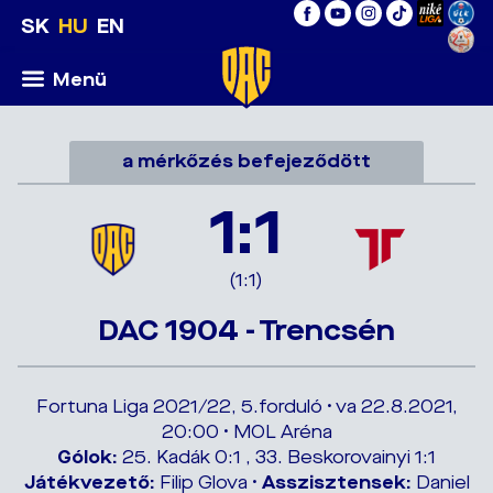
SK
HU
EN
Menü
a mérkőzés befejeződött
1:1
(1:1)
DAC 1904 - Trencsén
Fortuna Liga 2021/22, 5.forduló • va 22.8.2021,
20:00 • MOL Aréna
Gólok:
25. Kadák 0:1 , 33. Beskorovainyi 1:1
Játékvezető:
Filip Glova •
Asszisztensek:
Daniel