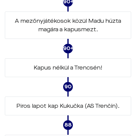
90+2
A mezőnyjátékosok közül Madu húzta
magára a kapusmezt.
90+1
Kapus nélkül a Trencsén!
90
Piros lapot kap Kukučka (AS Trenčín).
88