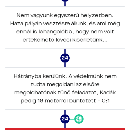
Nem vagyunk egyszerű helyzetben.
Haza pályán vesztésre állunk, és ami még
ennél is lehangolóbb, hogy nem volt
értékelhető lövési kísérletünk...
24
Hátrányba kerülünk. A védelmünk nem
tudta megoldani az elsőre
megoldhatónak tűnő feladatot, Kadák
pedig 16 méterről büntetett – 0:1
24