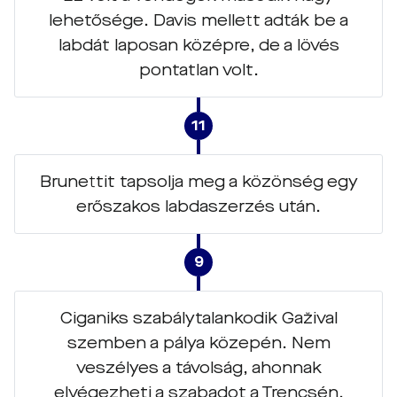
lehetősége. Davis mellett adták be a
labdát laposan középre, de a lövés
pontatlan volt.
11
Brunettit tapsolja meg a közönség egy
erőszakos labdaszerzés után.
9
Ciganiks szabálytalankodik Gažival
szemben a pálya közepén. Nem
veszélyes a távolság, ahonnak
elvégezheti a szabadot a Trencsén.