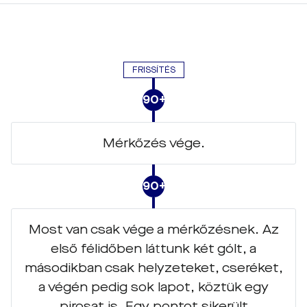
FRISSÍTÉS
90+8
Mérkőzés vége.
90+8
Most van csak vége a mérkőzésnek. Az
első félidőben láttunk két gólt, a
másodikban csak helyzeteket, cseréket,
a végén pedig sok lapot, köztük egy
pirosat is. Egy pontot sikerült