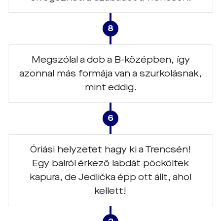
8
Megszólal a dob a B-középben, így
azonnal más formája van a szurkolásnak,
mint eddig.
6
Óriási helyzetet hagy ki a Trencsén!
Egy balról érkező labdát pöcköltek
kapura, de Jedlička épp ott állt, ahol
kellett!