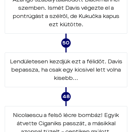
szemben. Ismét Davis végezte el a
pontrúgást a szélről, de Kukučka kapus
ezt kiütötte.
50
Lendületesen kezdjük ezt a félidőt. Davis
bepassza, ha csak egy kicsivel lett volna
kisebb...
48
Nicolaescu a felső lécre bombáz! Egyik
átvette Ciganiks passzát, a másikkal
azonnal tüzelt – centiken múlott.