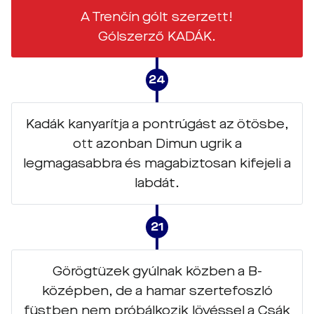
A Trenčín gólt szerzett!
Gólszerző KADÁK.
24
Kadák kanyarítja a pontrúgást az ötösbe,
ott azonban Dimun ugrik a
legmagasabbra és magabiztosan kifejeli a
labdát.
21
Görögtüzek gyúlnak közben a B-
középben, de a hamar szertefoszló
füstben nem próbálkozik lövéssel a Csák