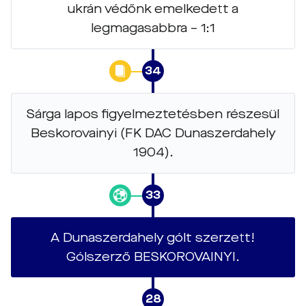
ukrán védőnk emelkedett a
legmagasabbra – 1:1
34
Sárga lapos figyelmeztetésben részesül
Beskorovainyi (FK DAC Dunaszerdahely
1904).
33
A Dunaszerdahely gólt szerzett!
Gólszerző BESKOROVAINYI.
28