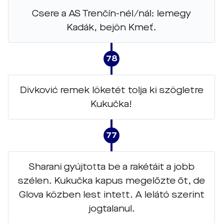
Csere a AS Trenčín-nél/nál: lemegy
Kadák, bejön Kmeť.
78
Divković remek löketét tolja ki szögletre
Kukučka!
77
Sharani gyújtotta be a rakétáit a jobb
szélen. Kukučka kapus megelőzte őt, de
Glova közben lest intett. A lelátó szerint
jogtalanul.