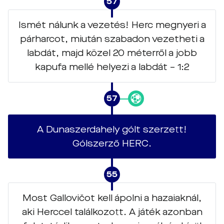
57
Ismét nálunk a vezetés! Herc megnyeri a
párharcot, miután szabadon vezetheti a
labdát, majd közel 20 méterről a jobb
kapufa mellé helyezi a labdát – 1:2
57
A Dunaszerdahely gólt szerzett!
Gólszerző HERC.
55
Most Gallovičot kell ápolni a hazaiaknál,
aki Herccel találkozott. A játék azonban