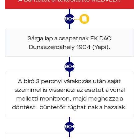
90+5
Sárga lap a csapatnak FK DAC
Dunaszerdahely 1904 (Yapi).
90+4
A bíró 3 percnyi várakozás után saját
szemmel is vissanézi az esetet a vonal
melletti monitoron, majd meghozza a
döntést: büntetőt rúghat nak a hazaiak.
90+1