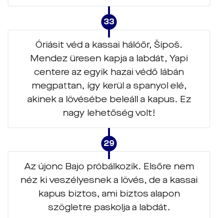
33
Óriásit véd a kassai hálóőr, Šípoš.
Mendez üresen kapja a labdát, Yapi
centere az egyik hazai védő lábán
megpattan, így kerül a spanyol elé,
akinek a lövésébe beleáll a kapus. Ez
nagy lehetőség volt!
29
Az újonc Bajo próbálkozik. Elsőre nem
néz ki veszélyesnek a lövés, de a kassai
kapus biztos, ami biztos alapon
szögletre paskolja a labdát.