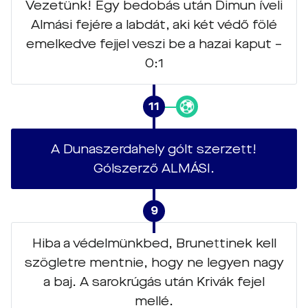
Vezetünk! Egy bedobás után Dimun íveli
Almási fejére a labdát, aki két védő fölé
emelkedve fejjel veszi be a hazai kaput –
0:1
11
A Dunaszerdahely gólt szerzett!
Gólszerző ALMÁSI.
9
Hiba a védelmünkbed, Brunettinek kell
szögletre mentnie, hogy ne legyen nagy
a baj. A sarokrúgás után Krivák fejel
mellé.