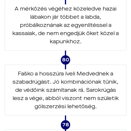
A mérkőzés végéhez közeledve hazai
lábakon jár többet a labda,
próbálkoznának az egyenlítéssel a
kassaiak, de nem engedjük őket közel a
kapunkhoz.
80
Faško a hosszúra íveli Medvednek a
szabadrúgást. Jó kombinációnak tűnik,
de védőink számítanak rá. Sarokrúgás
lesz a vége, abból viszont nem születik
gólszerzési lehetőség.
78