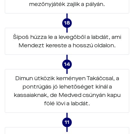
mezőnyjáték zajlik a pályán.
18
Šípoš húzza le a levegőből a labdát, ami
Mendezt kereste a hosszú oldalon.
14
Dimun ütközik keményen Takáčcsal, a
pontrúgás jó lehetőséget kínál a
kassaiaknak, de Medved csúnyán kapu
fölé lövi a labdát.
11