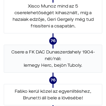
Xisco Munoz mind az 5
cserelehetőségét kihasznált, míg a
hazaiak edzője, Geri Gergely még tud
frissíteni a csapatán.
76
Csere a FK DAC Dunaszerdahely 1904-
nél/nál:
lemegy Herc, bejön Tuboly.
76
Faško kerül közel az egyenlítéshez,
Brunetti áll bele a lövésébe!