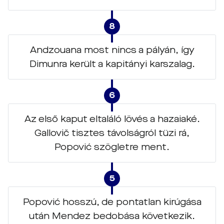
8
Andzouana most nincs a pályán, így
Dimunra került a kapitányi karszalag.
6
Az első kaput eltaláló lövés a hazaiaké.
Gallovič tisztes távolságról tüzi rá,
Popović szögletre ment.
5
Popović hosszú, de pontatlan kirúgása
után Mendez bedobása következik.