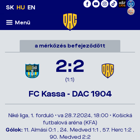
SK
HU
EN
Menü
a mérkőzés befejeződött
2:2
(1:1)
FC Kassa - DAC 1904
Niké liga, 1. forduló • va 28.7.2024, 18:00 • Košická
futbalová aréna (KFA)
Gólok:
11. Almási 0:1 , 24. Medved 1:1 , 57. Herc 1:2 ,
90. Medved 2:2