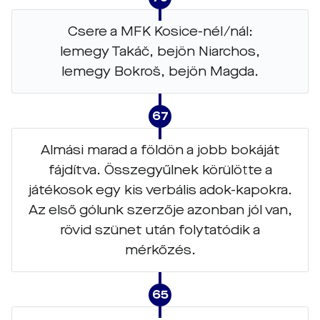
Csere a MFK Kosice-nél/nál:
lemegy Takáč, bejön Niarchos,
lemegy Bokroš, bejön Magda.
67
Almási marad a földön a jobb bokáját
fájdítva. Összegyűlnek körülötte a
játékosok egy kis verbális adok-kapokra.
Az első gólunk szerzője azonban jól van,
rövid szünet után folytatódik a
mérkőzés.
65