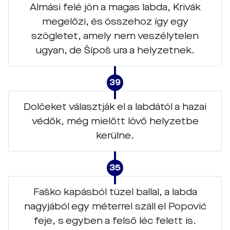
Almási felé jön a magas labda, Krivák
megelőzi, és összehoz így egy
szögletet, amely nem veszélytelen
ugyan, de Šípoš ura a helyzetnek.
39
Dolčeket választják el a labdától a hazai
védők, még mielőtt lövő helyzetbe
kerülne.
35
Faško kapásból tüzel ballal, a labda
nagyjából egy méterrel száll el Popović
feje, s egyben a felső léc felett is.