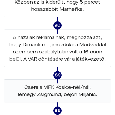
Közben az is kiderült, hogy 5 percet
hosszabbít Marhefka.
90
A hazaiak reklamálnak, méghozzá azt,
hogy Dimunk megmozdulása Medveddel
szembern szabálytalan volt a 16-oson
belül. A VAR döntésére vár a játékvezető.
89
Csere a MFK Kosice-nél/nál:
lemegy Zsigmund, bejön Miljanič.
86