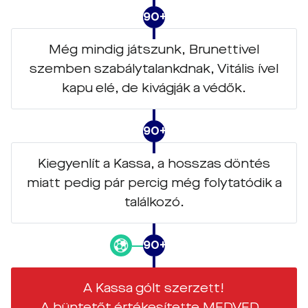
90+10
Még mindig játszunk, Brunettivel
szemben szabálytalankdnak, Vitális ível
kapu elé, de kivágják a védők.
90+6
Kiegyenlít a Kassa, a hosszas döntés
miatt pedig pár percig még folytatódik a
találkozó.
90+6
A Kassa gólt szerzett!
A büntetőt értékesítette MEDVED..