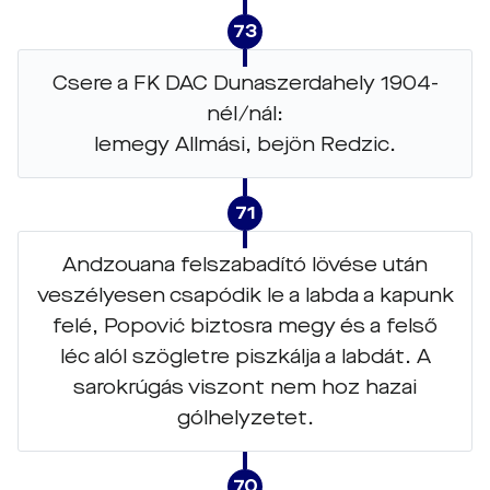
73
Csere a FK DAC Dunaszerdahely 1904-
nél/nál:
lemegy Allmási, bejön Redzic.
71
Andzouana felszabadító lövése után
veszélyesen csapódik le a labda a kapunk
felé, Popović biztosra megy és a felső
léc alól szögletre piszkálja a labdát. A
sarokrúgás viszont nem hoz hazai
gólhelyzetet.
70