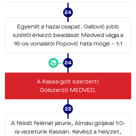
24
Egyenlít a hazai csapat. Gallovič jobb
szélről érkező beadását Medved vágja a
16-os vonaláról Popovič háta mögé – 1:1
24
A Kassa gólt szerzett!
Gólszerző MEDVED.
22
A félidő felénél járunk, Almási góljával 1:0-
ra vezetünk Kassán. Kevész a helyzet,