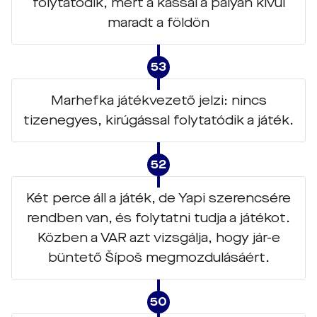
folytatódik, mert a kassai a pályán kívül
maradt a földön
53
Marhefka játékvezető jelzi: nincs
tizenegyes, kirúgással folytatódik a játék.
52
Két perce áll a játék, de Yapi szerencsére
rendben van, és folytatni tudja a játékot.
Közben a VAR azt vizsgálja, hogy jár-e
büntető Šípoš megmozdulásáért.
50