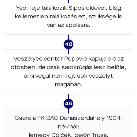
Yapi feje találkozik Šípoš öklével. Elég
kellemetlen találkozás ez, szüksége is
van az ápolásra.
48
Veszélyes center Popovič kapuja elé az
ötösben, de csak sarokrúgás lesz belőle,
ami végül nem rejt sok veszélyt
magában.
46
Csere a FK DAC Dunaszerdahely 1904-
nél/nál:
lemegy Dolček, bejön Trusa.