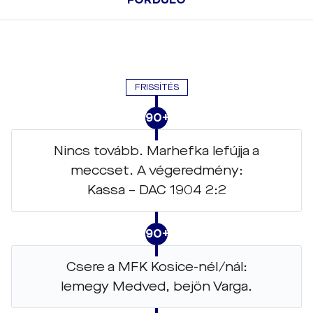
FRISSÍTÉS
90+12
Nincs tovább. Marhefka lefújja a
meccset. A végeredmény:
Kassa – DAC 1904 2:2
90+12
Csere a MFK Kosice-nél/nál:
lemegy Medved, bejön Varga.