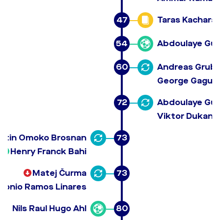
47
Taras Kachara
54
Abdoulaye Gu
60
Andreas Grub
George Gagua
72
Abdoulaye Gu
Viktor Dukano
artin Omoko Brosnan
73
Henry Franck Bahi
Matej Čurma
73
tonio Ramos Linares
Nils Raul Hugo Ahl
80