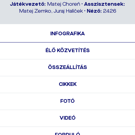
Játékvezető:
Matej Choreň •
Asszisztensek:
Matej Zemko, Juraj Halíček •
Néző:
2426
INFOGRAFIKA
ÉLŐ KÖZVETÍTÉS
ÖSSZEÁLLÍTÁS
CIKKEK
FOTÓ
VIDEÓ
FORDULÓ