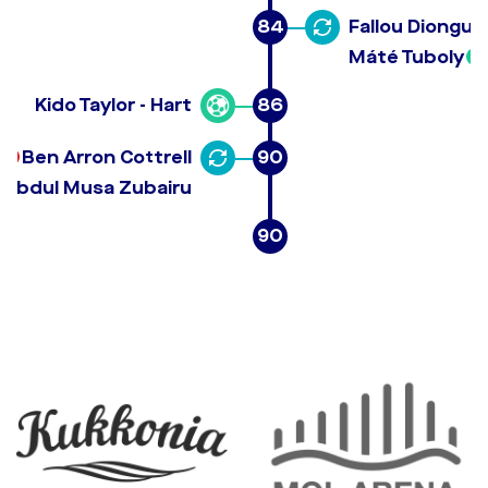
84
Fallou Diongue
Máté Tuboly
Kido Taylor - Hart
86
Ben Arron Cottrell
90
Abdul Musa Zubairu
90