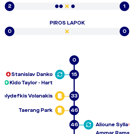
2
1
PIROS LAPOK
0
0
0
Stanislav Danko
15
Kido Taylor - Hart
Polydefkis Volanakis
33
Taerang Park
46
46
Alioune Sylla
Ammar Ramad