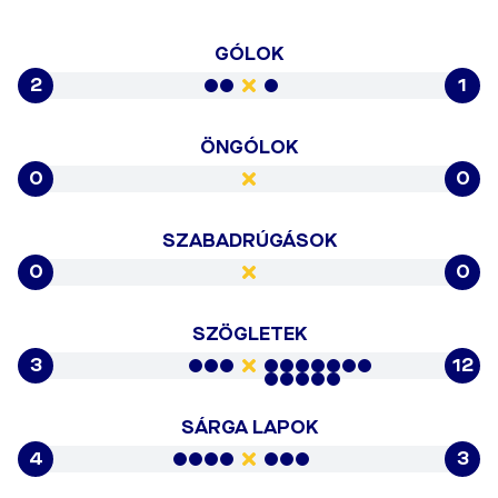
GÓLOK
2
1
ÖNGÓLOK
0
0
SZABADRÚGÁSOK
0
0
SZÖGLETEK
3
12
SÁRGA LAPOK
4
3