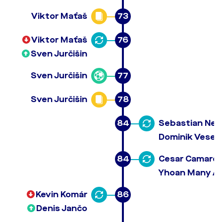
Viktor Maťaš
73
Viktor Maťaš
76
Sven Jurčišin
Sven Jurčišin
77
Sven Jurčišin
78
84
Sebastian Neb
Dominik Vesel
84
Cesar Camare
Yhoan Many A
Kevin Komár
86
Denis Jančo