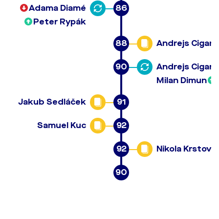
Adama Diamé
86
Peter Rypák
88
Andrejs Cigani
90
Andrejs Cigani
Milan Dimun
Jakub Sedláček
91
Samuel Kuc
92
92
Nikola Krstović
90