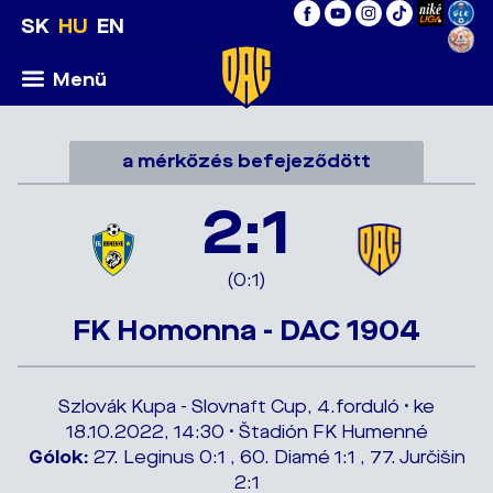
SK
HU
EN
Menü
a mérkőzés befejeződött
2:1
(0:1)
FK Homonna - DAC 1904
Szlovák Kupa - Slovnaft Cup, 4.forduló • ke
18.10.2022, 14:30 • Štadión FK Humenné
Gólok:
27. Leginus 0:1 , 60. Diamé 1:1 , 77. Jurčišin
2:1