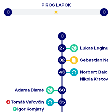
PIROS LAPOK
0
0
0
27
Lukas Leginus
32
Sebastian Neb
46
Norbert Balog
Nikola Krstović
Adama Diamé
60
Tomáš Vaľovčin
65
Igor Komjatý